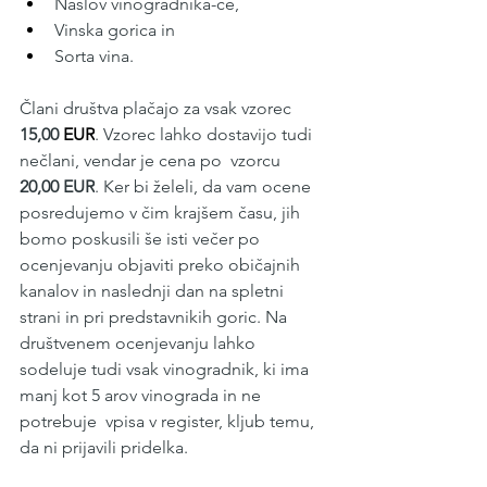
Naslov vinogradnika-ce, 
Vinska gorica in 
Sorta vina.
Člani društva plačajo za vsak vzorec 
15,00
EUR
. Vzorec lahko dostavijo tudi 
nečlani, vendar je cena po  vzorcu
20,00 EUR
. Ker bi želeli, da vam ocene 
posredujemo v čim krajšem času, jih 
bomo poskusili še isti večer po 
ocenjevanju objaviti preko običajnih 
kanalov in naslednji dan na spletni 
strani in pri predstavnikih goric. Na 
društvenem ocenjevanju lahko 
sodeluje tudi vsak vinogradnik, ki ima 
manj kot 5 arov vinograda in ne 
potrebuje  vpisa v register, kljub temu, 
da ni prijavili pridelka.