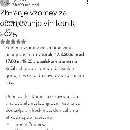
Vse novice
Mar 9
1 min read
Zbiranje vzorcev za
Izleti
ocenjevanje vin letnik
Ocenjevanja
UO
2025
Rated NaN out of 5 stars.
Zbiranje vzorcev vin za društveno 
ocenjevanje bo 
v torek, 17.3.2026 med 
17:00 in 18:00 v gasilskem domu na 
Križih
, ali poprej pri predstavnikih 
goric, ki vzorce dostavijo v razpisanem 
času. 
Ocenjevalna komisija iz zavoda, 
 bo 
vina ocenila naslednji dan. 
 Vzorci se 
dostavljajo v litrskih steklenicah,  na 
etiketi naj bo napisano:
Ime in Priimek,  