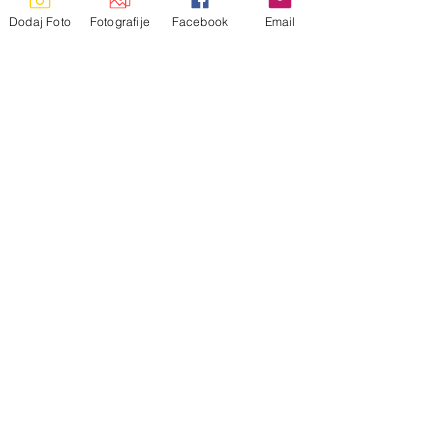
Dodaj Foto
Fotografije
Facebook
Email
See All
Recent Posts
0.0 / 5 (0)
Comments