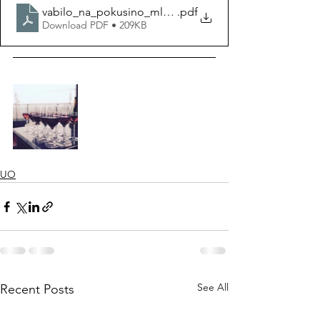
vabilo_na_pokusino_mladih_vin_in_martinov_izlet
.pdf
Download PDF • 209KB
UO
See All
Recent Posts