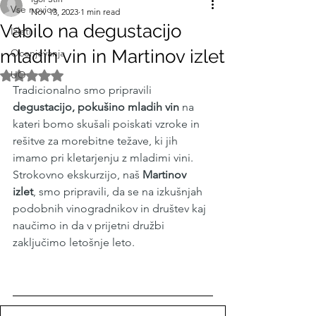
Vse novice
Nov 13, 2023
1 min read
Vabilo na degustacijo
Izleti
mladih vin in Martinov izlet
Ocenjevanja
UO
Rated NaN out of 5 stars.
Tradicionalno smo pripravili 
degustacijo, pokušino mladih vin 
na 
kateri bomo skušali poiskati vzroke in 
rešitve za morebitne težave, ki jih 
imamo pri kletarjenju z mladimi vini.
Strokovno ekskurzijo, naš 
Martinov 
izlet
, smo pripravili, da se na izkušnjah 
podobnih vinogradnikov in društev kaj 
naučimo in da v prijetni družbi 
zaključimo letošnje leto.