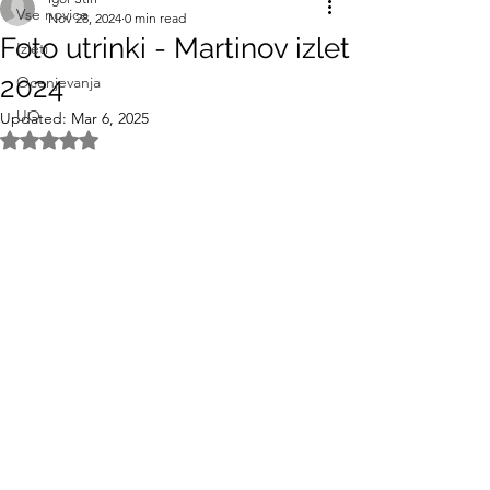
Vse novice
Nov 28, 2024
0 min read
Foto utrinki - Martinov izlet
Izleti
2024
Ocenjevanja
UO
Updated:
Mar 6, 2025
Rated NaN out of 5 stars.